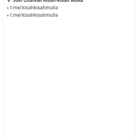
💐 Join Channel Kisah-kisah Mulia
» t.me/kisahkisahmulia
» t.me/kisahkisahmulia