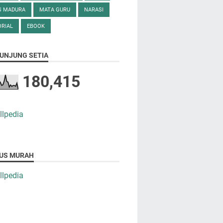
S MADURA
MATA GURU
NARASI
RIAL
EBOOK
UNJUNG SETIA
180,415
US MURAH