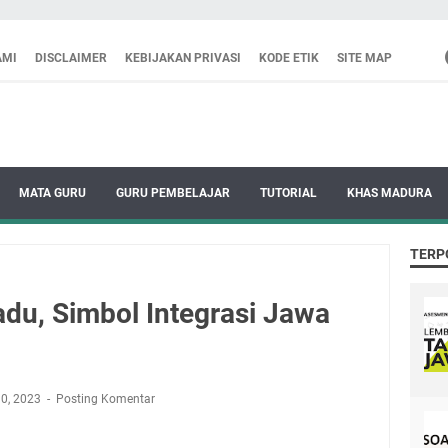
AMI
DISCLAIMER
KEBIJAKAN PRIVASI
KODE ETIK
SITE MAP
MATA GURU
GURU PEMBELAJAR
TUTORIAL
KHAS MADURA
TERP
u, Simbol Integrasi Jawa
10, 2023
Posting Komentar