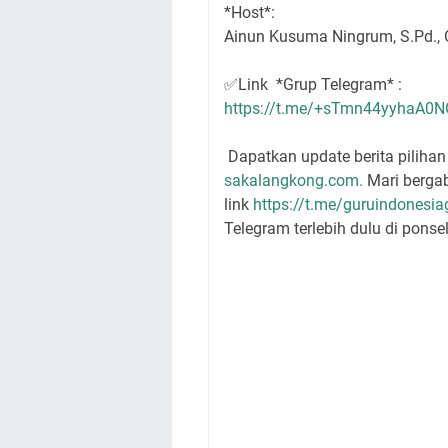
*Host*:
Ainun Kusuma Ningrum, S.Pd., 
✅Link *Grup Telegram* :
https://t.me/+sTmn44yyhaA0
Dapatkan update berita pilihan 
sakalangkong.com.
Mari bergab
link
https://t.me/guruindonesia
Telegram terlebih dulu di ponsel