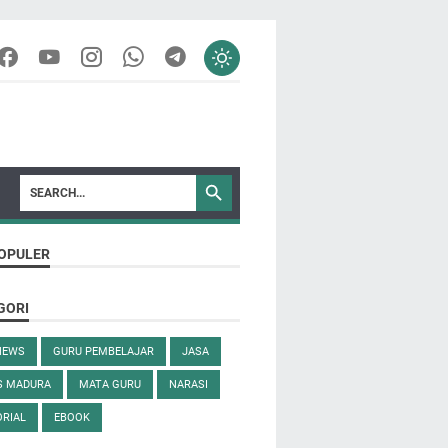
OPULER
GORI
NEWS
GURU PEMBELAJAR
JASA
S MADURA
MATA GURU
NARASI
RIAL
EBOOK