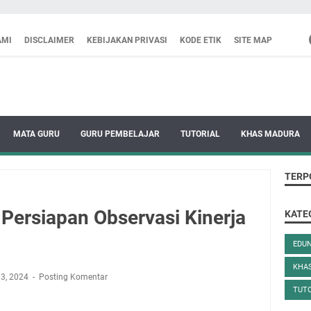
AMI
DISCLAIMER
KEBIJAKAN PRIVASI
KODE ETIK
SITE MAP
MATA GURU
GURU PEMBELAJAR
TUTORIAL
KHAS MADURA
TERP
 Persiapan Observasi Kinerja
KATE
EDU
KHA
13, 2024
Posting Komentar
TUTO