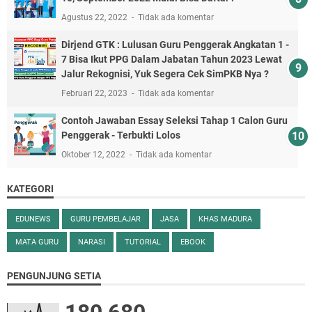
Agustus 22, 2022
Tidak ada komentar
Dirjend GTK : Lulusan Guru Penggerak Angkatan 1 -
7 Bisa Ikut PPG Dalam Jabatan Tahun 2023 Lewat
Jalur Rekognisi, Yuk Segera Cek SimPKB Nya ?
Februari 22, 2023
Tidak ada komentar
Contoh Jawaban Essay Seleksi Tahap 1 Calon Guru
Penggerak - Terbukti Lolos
Oktober 12, 2022
Tidak ada komentar
KATEGORI
EDUNEWS
GURU PEMBELAJAR
JASA
KHAS MADURA
MATA GURU
NARASI
TUTORIAL
EBOOK
PENGUNJUNG SETIA