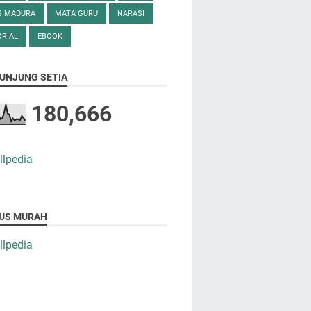
S MADURA
MATA GURU
NARASI
RIAL
EBOOK
UNJUNG SETIA
180,666
US MURAH