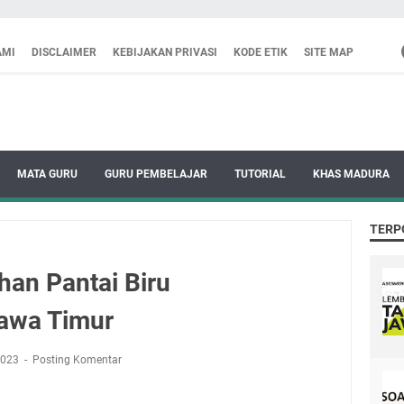
AMI
DISCLAIMER
KEBIJAKAN PRIVASI
KODE ETIK
SITE MAP
MATA GURU
GURU PEMBELAJAR
TUTORIAL
KHAS MADURA
TERP
han Pantai Biru
wa Timur
 2023
Posting Komentar