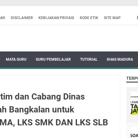
AMI
DISCLAIMER
KEBIJAKAN PRIVASI
KODE ETIK
SITE MAP
MATA GURU
GURU PEMBELAJAR
TUTORIAL
KHAS MADURA
TERP
atim dan Cabang Dinas
ah Bangkalan untuk
MA, LKS SMK DAN LKS SLB