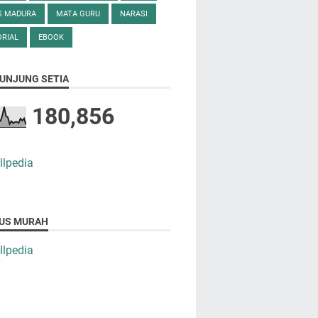
S MADURA
MATA GURU
NARASI
RIAL
EBOOK
UNJUNG SETIA
180,856
US MURAH