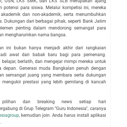
aan, OSN, LKS SMK, dan LKS SLB merupakan ajang
otensi para siswa. Melalui kompetisi ini, mereka
akademik dan non-akademik, serta menumbuhkan
as. Dukungan dari berbagai pihak, seperti Bank Jatim
elemen penting dalam mendorong semangat para
i dan mengharumkan nama bangsa.
n ini bukan hanya menjadi akhir dari rangkaian
njadi awal dari babak baru bagi para pemenang.
 belajar, berlatih, dan mengejar mimpi mereka untuk
a depan. Generasi muda Bangkalan penuh dengan
ngan semangat juang yang membara serta dukungan
k mengukir prestasi yang lebih gemilang di kancah
 pilihan dan breaking news setiap hari
rgabung di Grup Telegram "Guru Indonesia", caranya
esiagroup
, kemudian join. Anda harus install aplikasi
.