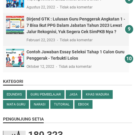
Agustus 22, 2022
Tidak ada komentar
Dirjend GTK : Lulusan Guru Penggerak Angkatan 1 -
7 Bisa Ikut PPG Dalam Jabatan Tahun 2023 Lewat
Jalur Rekognisi, Yuk Segera Cek SimPKB Nya ?
Februari 22, 2023
Tidak ada komentar
Contoh Jawaban Essay Seleksi Tahap 1 Calon Guru
Penggerak - Terbukti Lolos
Oktober 12, 2022
Tidak ada komentar
KATEGORI
EDUNEWS
GURU PEMBELAJAR
JASA
KHAS MADURA
MATA GURU
NARASI
TUTORIAL
EBOOK
PENGUNJUNG SETIA